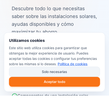
Descubre todo lo que necesitas
saber sobre las instalaciones solares,
ayudas disponibles y cómo
maximizar tu ahorro.
Utilizamos cookies
📖 Contenido de la guía:
Este sitio web utiliza cookies para garantizar que
obtengas la mejor experiencia de usuario. Puedes
Cómo funciona el autoconsumo
aceptar todas las cookies o configurar tus preferencias
fotovoltaico
sobre las mismas si lo deseas.
Política de cookies
Ayudas y subvenciones disponibles en
Solo necesarias
2026
Aceptar todo
Cálculo del retorno de inversión
Componentes de una instalación solar
Pasos para instalar placas solares