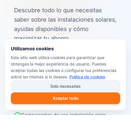
Descubre todo lo que necesitas
saber sobre las instalaciones solares,
ayudas disponibles y cómo
maximizar tu ahorro.
Utilizamos cookies
📖 Contenido de la guía:
Este sitio web utiliza cookies para garantizar que
obtengas la mejor experiencia de usuario. Puedes
Cómo funciona el autoconsumo
aceptar todas las cookies o configurar tus preferencias
fotovoltaico
sobre las mismas si lo deseas.
Política de cookies
Ayudas y subvenciones disponibles en
Solo necesarias
2026
Aceptar todo
Cálculo del retorno de inversión
Componentes de una instalación solar
Pasos para instalar placas solares