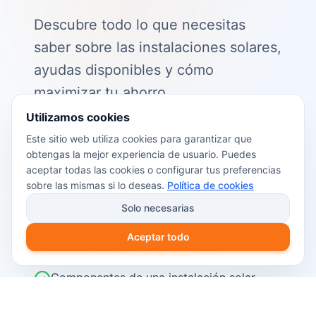
Descubre todo lo que necesitas
saber sobre las instalaciones solares,
ayudas disponibles y cómo
maximizar tu ahorro.
Utilizamos cookies
📖 Contenido de la guía:
Este sitio web utiliza cookies para garantizar que
obtengas la mejor experiencia de usuario. Puedes
Cómo funciona el autoconsumo
aceptar todas las cookies o configurar tus preferencias
fotovoltaico
sobre las mismas si lo deseas.
Política de cookies
Ayudas y subvenciones disponibles en
Solo necesarias
2026
Aceptar todo
Cálculo del retorno de inversión
Componentes de una instalación solar
Pasos para instalar placas solares