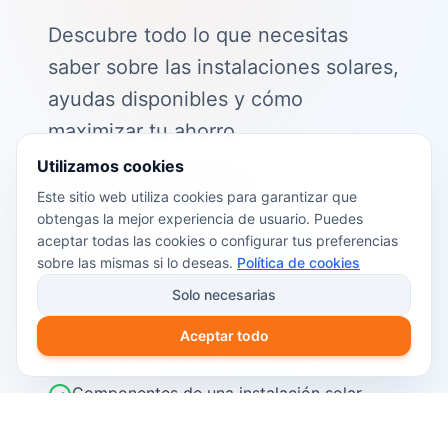
Descubre todo lo que necesitas
saber sobre las instalaciones solares,
ayudas disponibles y cómo
maximizar tu ahorro.
Utilizamos cookies
📖 Contenido de la guía:
Este sitio web utiliza cookies para garantizar que
obtengas la mejor experiencia de usuario. Puedes
Cómo funciona el autoconsumo
aceptar todas las cookies o configurar tus preferencias
fotovoltaico
sobre las mismas si lo deseas.
Política de cookies
Ayudas y subvenciones disponibles en
Solo necesarias
2026
Aceptar todo
Cálculo del retorno de inversión
Componentes de una instalación solar
Pasos para instalar placas solares