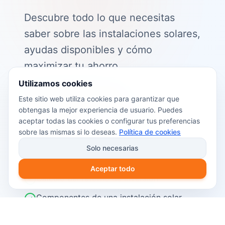
Descubre todo lo que necesitas
saber sobre las instalaciones solares,
ayudas disponibles y cómo
maximizar tu ahorro.
Utilizamos cookies
📖 Contenido de la guía:
Este sitio web utiliza cookies para garantizar que
obtengas la mejor experiencia de usuario. Puedes
Cómo funciona el autoconsumo
aceptar todas las cookies o configurar tus preferencias
fotovoltaico
sobre las mismas si lo deseas.
Política de cookies
Ayudas y subvenciones disponibles en
Solo necesarias
2026
Aceptar todo
Cálculo del retorno de inversión
Componentes de una instalación solar
Pasos para instalar placas solares