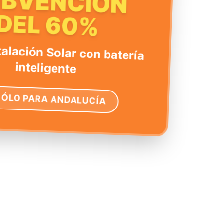
UBVENCIÓN
DEL 60%
talación Solar con batería
inteligente
SÓLO PARA ANDALUCÍA