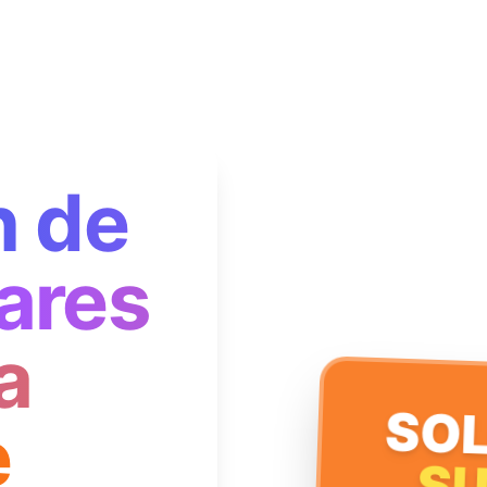
n de
ares
a
SOL
e