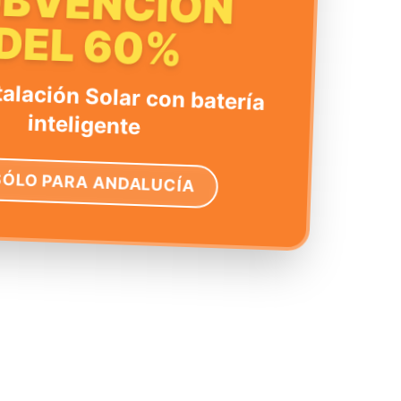
UBVENCIÓN
DEL 60%
talación Solar con batería
inteligente
SÓLO PARA ANDALUCÍA