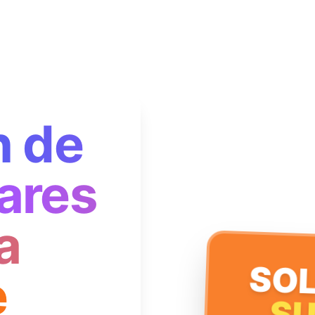
n de
ares
a
SOL
e