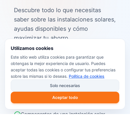
Descubre todo lo que necesitas
saber sobre las instalaciones solares,
ayudas disponibles y cómo
maximizar tu ahorro.
Utilizamos cookies
📖 Contenido de la guía:
Este sitio web utiliza cookies para garantizar que
obtengas la mejor experiencia de usuario. Puedes
Cómo funciona el autoconsumo
aceptar todas las cookies o configurar tus preferencias
fotovoltaico
sobre las mismas si lo deseas.
Política de cookies
Ayudas y subvenciones disponibles en
Solo necesarias
2026
Aceptar todo
Cálculo del retorno de inversión
Componentes de una instalación solar
Pasos para instalar placas solares