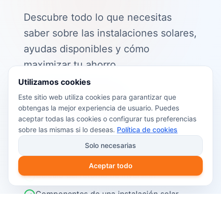
Descubre todo lo que necesitas
saber sobre las instalaciones solares,
ayudas disponibles y cómo
maximizar tu ahorro.
Utilizamos cookies
📖 Contenido de la guía:
Este sitio web utiliza cookies para garantizar que
obtengas la mejor experiencia de usuario. Puedes
Cómo funciona el autoconsumo
aceptar todas las cookies o configurar tus preferencias
fotovoltaico
sobre las mismas si lo deseas.
Política de cookies
Ayudas y subvenciones disponibles en
Solo necesarias
2026
Aceptar todo
Cálculo del retorno de inversión
Componentes de una instalación solar
Pasos para instalar placas solares