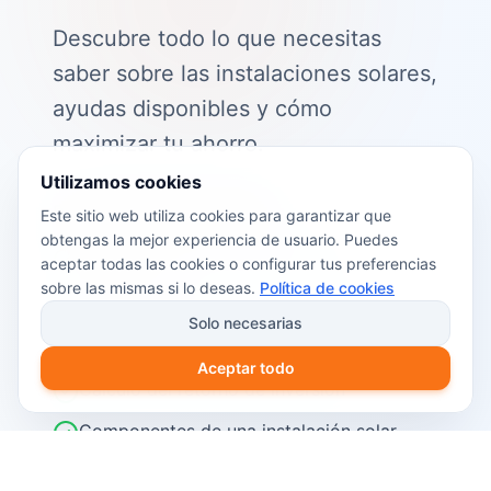
Descubre todo lo que necesitas
saber sobre las instalaciones solares,
ayudas disponibles y cómo
maximizar tu ahorro.
Utilizamos cookies
📖 Contenido de la guía:
Este sitio web utiliza cookies para garantizar que
obtengas la mejor experiencia de usuario. Puedes
Cómo funciona el autoconsumo
aceptar todas las cookies o configurar tus preferencias
fotovoltaico
sobre las mismas si lo deseas.
Política de cookies
Ayudas y subvenciones disponibles en
Solo necesarias
2026
Aceptar todo
Cálculo del retorno de inversión
Componentes de una instalación solar
Pasos para instalar placas solares