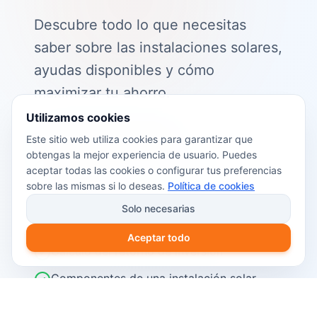
Descubre todo lo que necesitas
saber sobre las instalaciones solares,
ayudas disponibles y cómo
maximizar tu ahorro.
Utilizamos cookies
📖 Contenido de la guía:
Este sitio web utiliza cookies para garantizar que
obtengas la mejor experiencia de usuario. Puedes
Cómo funciona el autoconsumo
aceptar todas las cookies o configurar tus preferencias
fotovoltaico
sobre las mismas si lo deseas.
Política de cookies
Ayudas y subvenciones disponibles en
Solo necesarias
2026
Aceptar todo
Cálculo del retorno de inversión
Componentes de una instalación solar
Pasos para instalar placas solares