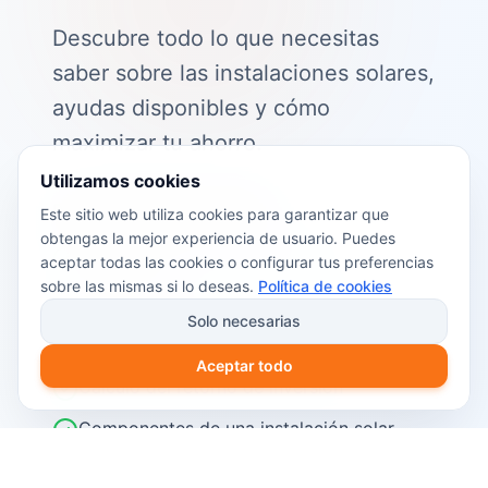
Descubre todo lo que necesitas
saber sobre las instalaciones solares,
ayudas disponibles y cómo
maximizar tu ahorro.
Utilizamos cookies
📖 Contenido de la guía:
Este sitio web utiliza cookies para garantizar que
obtengas la mejor experiencia de usuario. Puedes
Cómo funciona el autoconsumo
aceptar todas las cookies o configurar tus preferencias
fotovoltaico
sobre las mismas si lo deseas.
Política de cookies
Ayudas y subvenciones disponibles en
Solo necesarias
2026
Aceptar todo
Cálculo del retorno de inversión
Componentes de una instalación solar
Pasos para instalar placas solares