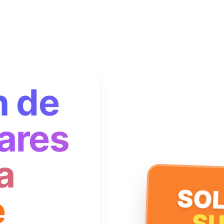
n de
ares
a
SOL
e