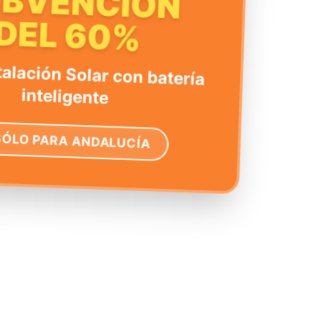
UBVENCIÓN
DEL 60%
talación Solar con batería
inteligente
SÓLO PARA ANDALUCÍA