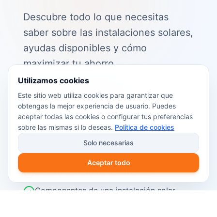
Descubre todo lo que necesitas
saber sobre las instalaciones solares,
ayudas disponibles y cómo
maximizar tu ahorro.
Utilizamos cookies
📖 Contenido de la guía:
Este sitio web utiliza cookies para garantizar que
obtengas la mejor experiencia de usuario. Puedes
Cómo funciona el autoconsumo
aceptar todas las cookies o configurar tus preferencias
fotovoltaico
sobre las mismas si lo deseas.
Política de cookies
Ayudas y subvenciones disponibles en
Solo necesarias
2026
Aceptar todo
Cálculo del retorno de inversión
Componentes de una instalación solar
Pasos para instalar placas solares