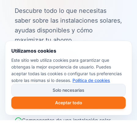
Descubre todo lo que necesitas
saber sobre las instalaciones solares,
ayudas disponibles y cómo
maximizar tu ahorro.
Utilizamos cookies
📖 Contenido de la guía:
Este sitio web utiliza cookies para garantizar que
obtengas la mejor experiencia de usuario. Puedes
Cómo funciona el autoconsumo
aceptar todas las cookies o configurar tus preferencias
fotovoltaico
sobre las mismas si lo deseas.
Política de cookies
Ayudas y subvenciones disponibles en
Solo necesarias
2026
Aceptar todo
Cálculo del retorno de inversión
Componentes de una instalación solar
Pasos para instalar placas solares