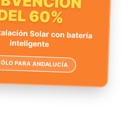
UBVENCIÓN
DEL 60%
talación Solar con batería
inteligente
SÓLO PARA ANDALUCÍA