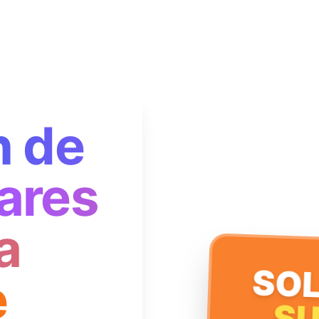
n de
ares
a
SOL
e