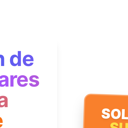
n de
ares
a
SOL
e