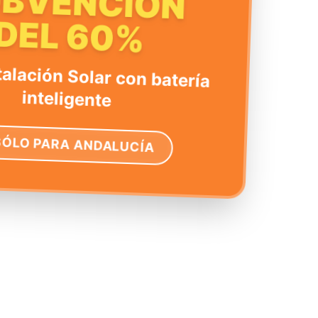
UBVENCIÓN
DEL 60%
talación Solar con batería
inteligente
SÓLO PARA ANDALUCÍA