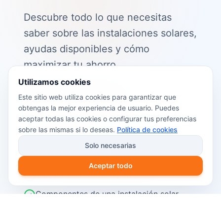
Descubre todo lo que necesitas
saber sobre las instalaciones solares,
ayudas disponibles y cómo
maximizar tu ahorro.
Utilizamos cookies
📖 Contenido de la guía:
Este sitio web utiliza cookies para garantizar que
obtengas la mejor experiencia de usuario. Puedes
Cómo funciona el autoconsumo
aceptar todas las cookies o configurar tus preferencias
fotovoltaico
sobre las mismas si lo deseas.
Política de cookies
Ayudas y subvenciones disponibles en
Solo necesarias
2026
Aceptar todo
Cálculo del retorno de inversión
Componentes de una instalación solar
Pasos para instalar placas solares