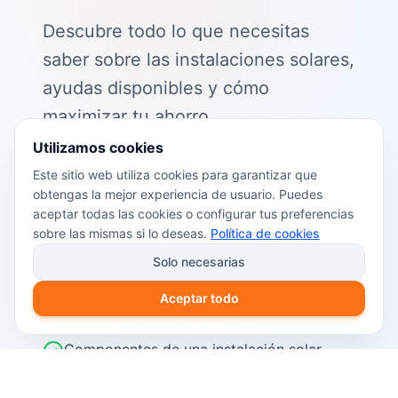
Descubre todo lo que necesitas
saber sobre las instalaciones solares,
ayudas disponibles y cómo
maximizar tu ahorro.
Utilizamos cookies
📖 Contenido de la guía:
Este sitio web utiliza cookies para garantizar que
obtengas la mejor experiencia de usuario. Puedes
Cómo funciona el autoconsumo
aceptar todas las cookies o configurar tus preferencias
fotovoltaico
sobre las mismas si lo deseas.
Política de cookies
Ayudas y subvenciones disponibles en
Solo necesarias
2026
Aceptar todo
Cálculo del retorno de inversión
Componentes de una instalación solar
Pasos para instalar placas solares