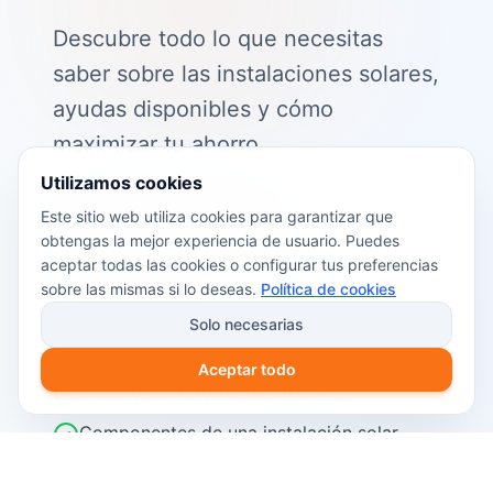
Descubre todo lo que necesitas
saber sobre las instalaciones solares,
ayudas disponibles y cómo
maximizar tu ahorro.
Utilizamos cookies
📖 Contenido de la guía:
Este sitio web utiliza cookies para garantizar que
obtengas la mejor experiencia de usuario. Puedes
Cómo funciona el autoconsumo
aceptar todas las cookies o configurar tus preferencias
fotovoltaico
sobre las mismas si lo deseas.
Política de cookies
Ayudas y subvenciones disponibles en
Solo necesarias
2026
Aceptar todo
Cálculo del retorno de inversión
Componentes de una instalación solar
Pasos para instalar placas solares