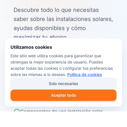
Descubre todo lo que necesitas
saber sobre las instalaciones solares,
ayudas disponibles y cómo
maximizar tu ahorro.
Utilizamos cookies
📖 Contenido de la guía:
Este sitio web utiliza cookies para garantizar que
obtengas la mejor experiencia de usuario. Puedes
Cómo funciona el autoconsumo
aceptar todas las cookies o configurar tus preferencias
fotovoltaico
sobre las mismas si lo deseas.
Política de cookies
Ayudas y subvenciones disponibles en
Solo necesarias
2026
Aceptar todo
Cálculo del retorno de inversión
Componentes de una instalación solar
Pasos para instalar placas solares