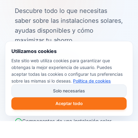
Descubre todo lo que necesitas
saber sobre las instalaciones solares,
ayudas disponibles y cómo
maximizar tu ahorro.
Utilizamos cookies
📖 Contenido de la guía:
Este sitio web utiliza cookies para garantizar que
obtengas la mejor experiencia de usuario. Puedes
Cómo funciona el autoconsumo
aceptar todas las cookies o configurar tus preferencias
fotovoltaico
sobre las mismas si lo deseas.
Política de cookies
Ayudas y subvenciones disponibles en
Solo necesarias
2026
Aceptar todo
Cálculo del retorno de inversión
Componentes de una instalación solar
Pasos para instalar placas solares