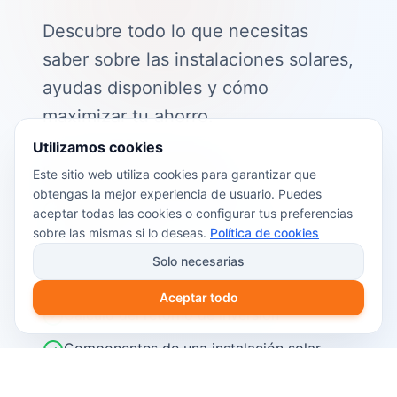
Descubre todo lo que necesitas
saber sobre las instalaciones solares,
ayudas disponibles y cómo
maximizar tu ahorro.
Utilizamos cookies
📖 Contenido de la guía:
Este sitio web utiliza cookies para garantizar que
obtengas la mejor experiencia de usuario. Puedes
Cómo funciona el autoconsumo
aceptar todas las cookies o configurar tus preferencias
fotovoltaico
sobre las mismas si lo deseas.
Política de cookies
Ayudas y subvenciones disponibles en
Solo necesarias
2026
Aceptar todo
Cálculo del retorno de inversión
Componentes de una instalación solar
Pasos para instalar placas solares