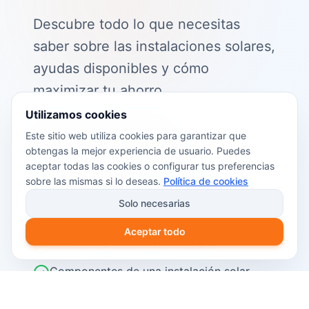
Descubre todo lo que necesitas
saber sobre las instalaciones solares,
ayudas disponibles y cómo
maximizar tu ahorro.
Utilizamos cookies
📖 Contenido de la guía:
Este sitio web utiliza cookies para garantizar que
obtengas la mejor experiencia de usuario. Puedes
Cómo funciona el autoconsumo
aceptar todas las cookies o configurar tus preferencias
fotovoltaico
sobre las mismas si lo deseas.
Política de cookies
Ayudas y subvenciones disponibles en
Solo necesarias
2026
Aceptar todo
Cálculo del retorno de inversión
Componentes de una instalación solar
Pasos para instalar placas solares