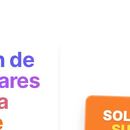
n de
ares
a
SOL
e