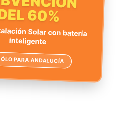
UBVENCIÓN
DEL 60%
talación Solar con batería
inteligente
SÓLO PARA ANDALUCÍA