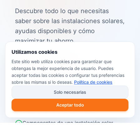
Descubre todo lo que necesitas
saber sobre las instalaciones solares,
ayudas disponibles y cómo
maximizar tu ahorro.
Utilizamos cookies
📖 Contenido de la guía:
Este sitio web utiliza cookies para garantizar que
obtengas la mejor experiencia de usuario. Puedes
Cómo funciona el autoconsumo
aceptar todas las cookies o configurar tus preferencias
fotovoltaico
sobre las mismas si lo deseas.
Política de cookies
Ayudas y subvenciones disponibles en
Solo necesarias
2026
Aceptar todo
Cálculo del retorno de inversión
Componentes de una instalación solar
Pasos para instalar placas solares