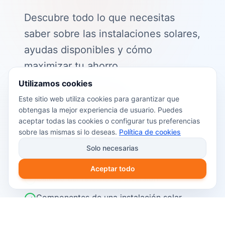
Descubre todo lo que necesitas
saber sobre las instalaciones solares,
ayudas disponibles y cómo
maximizar tu ahorro.
Utilizamos cookies
📖 Contenido de la guía:
Este sitio web utiliza cookies para garantizar que
obtengas la mejor experiencia de usuario. Puedes
Cómo funciona el autoconsumo
aceptar todas las cookies o configurar tus preferencias
fotovoltaico
sobre las mismas si lo deseas.
Política de cookies
Ayudas y subvenciones disponibles en
Solo necesarias
2026
Aceptar todo
Cálculo del retorno de inversión
Componentes de una instalación solar
Pasos para instalar placas solares