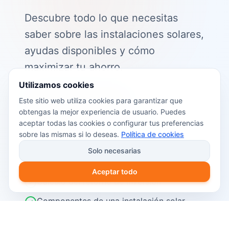
Descubre todo lo que necesitas
saber sobre las instalaciones solares,
ayudas disponibles y cómo
maximizar tu ahorro.
Utilizamos cookies
📖 Contenido de la guía:
Este sitio web utiliza cookies para garantizar que
obtengas la mejor experiencia de usuario. Puedes
Cómo funciona el autoconsumo
aceptar todas las cookies o configurar tus preferencias
fotovoltaico
sobre las mismas si lo deseas.
Política de cookies
Ayudas y subvenciones disponibles en
Solo necesarias
2026
Aceptar todo
Cálculo del retorno de inversión
Componentes de una instalación solar
Pasos para instalar placas solares