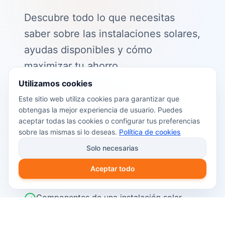
Descubre todo lo que necesitas
saber sobre las instalaciones solares,
ayudas disponibles y cómo
maximizar tu ahorro.
Utilizamos cookies
📖 Contenido de la guía:
Este sitio web utiliza cookies para garantizar que
obtengas la mejor experiencia de usuario. Puedes
Cómo funciona el autoconsumo
aceptar todas las cookies o configurar tus preferencias
fotovoltaico
sobre las mismas si lo deseas.
Política de cookies
Ayudas y subvenciones disponibles en
Solo necesarias
2026
Aceptar todo
Cálculo del retorno de inversión
Componentes de una instalación solar
Pasos para instalar placas solares