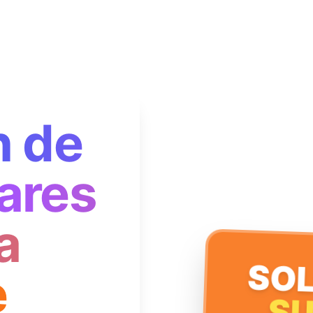
n de
ares
a
SOL
e