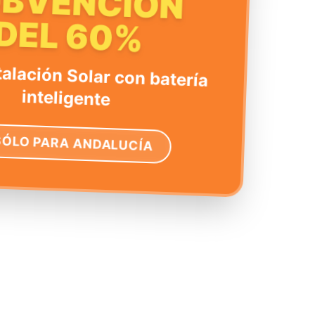
UBVENCIÓN
DEL 60%
talación Solar con batería
inteligente
SÓLO PARA ANDALUCÍA