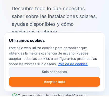
Descubre todo lo que necesitas
saber sobre las instalaciones solares,
ayudas disponibles y cómo
maximizar tu ahorro.
Utilizamos cookies
📖 Contenido de la guía:
Este sitio web utiliza cookies para garantizar que
obtengas la mejor experiencia de usuario. Puedes
Cómo funciona el autoconsumo
aceptar todas las cookies o configurar tus preferencias
fotovoltaico
sobre las mismas si lo deseas.
Política de cookies
Ayudas y subvenciones disponibles en
Solo necesarias
2026
Aceptar todo
Cálculo del retorno de inversión
Componentes de una instalación solar
Pasos para instalar placas solares