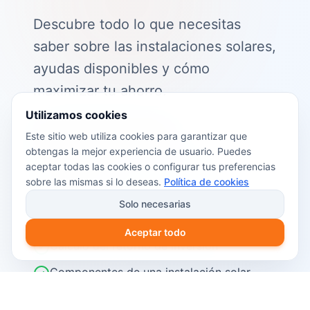
Descubre todo lo que necesitas
saber sobre las instalaciones solares,
ayudas disponibles y cómo
maximizar tu ahorro.
Utilizamos cookies
📖 Contenido de la guía:
Este sitio web utiliza cookies para garantizar que
obtengas la mejor experiencia de usuario. Puedes
Cómo funciona el autoconsumo
aceptar todas las cookies o configurar tus preferencias
fotovoltaico
sobre las mismas si lo deseas.
Política de cookies
Ayudas y subvenciones disponibles en
Solo necesarias
2026
Aceptar todo
Cálculo del retorno de inversión
Componentes de una instalación solar
Pasos para instalar placas solares