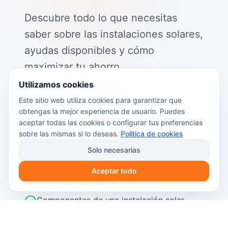
Descubre todo lo que necesitas
saber sobre las instalaciones solares,
ayudas disponibles y cómo
maximizar tu ahorro.
Utilizamos cookies
📖 Contenido de la guía:
Este sitio web utiliza cookies para garantizar que
obtengas la mejor experiencia de usuario. Puedes
Cómo funciona el autoconsumo
aceptar todas las cookies o configurar tus preferencias
fotovoltaico
sobre las mismas si lo deseas.
Política de cookies
Ayudas y subvenciones disponibles en
Solo necesarias
2026
Aceptar todo
Cálculo del retorno de inversión
Componentes de una instalación solar
Pasos para instalar placas solares