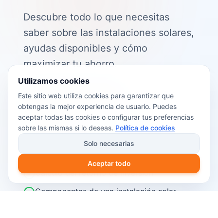
Descubre todo lo que necesitas
saber sobre las instalaciones solares,
ayudas disponibles y cómo
maximizar tu ahorro.
Utilizamos cookies
📖 Contenido de la guía:
Este sitio web utiliza cookies para garantizar que
obtengas la mejor experiencia de usuario. Puedes
Cómo funciona el autoconsumo
aceptar todas las cookies o configurar tus preferencias
fotovoltaico
sobre las mismas si lo deseas.
Política de cookies
Ayudas y subvenciones disponibles en
Solo necesarias
2026
Aceptar todo
Cálculo del retorno de inversión
Componentes de una instalación solar
Pasos para instalar placas solares