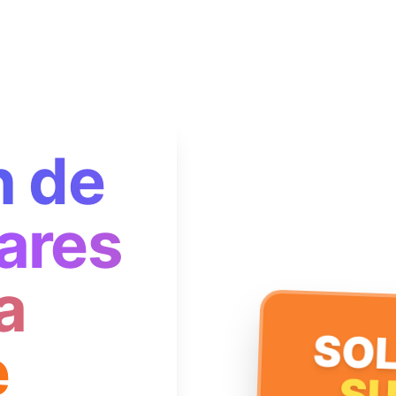
n de
ares
a
SOL
e