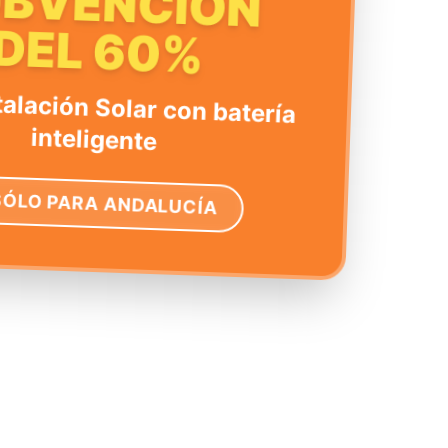
UBVENCIÓN
DEL 60%
talación Solar con batería
inteligente
SÓLO PARA ANDALUCÍA