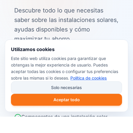
Descubre todo lo que necesitas
saber sobre las instalaciones solares,
ayudas disponibles y cómo
maximizar tu ahorro.
Utilizamos cookies
📖 Contenido de la guía:
Este sitio web utiliza cookies para garantizar que
obtengas la mejor experiencia de usuario. Puedes
Cómo funciona el autoconsumo
aceptar todas las cookies o configurar tus preferencias
fotovoltaico
sobre las mismas si lo deseas.
Política de cookies
Ayudas y subvenciones disponibles en
Solo necesarias
2026
Aceptar todo
Cálculo del retorno de inversión
Componentes de una instalación solar
Pasos para instalar placas solares