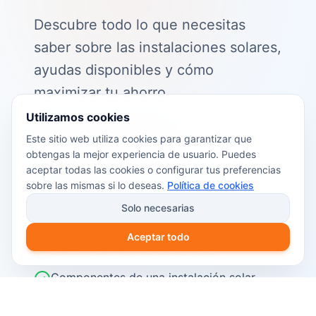
Descubre todo lo que necesitas
saber sobre las instalaciones solares,
ayudas disponibles y cómo
maximizar tu ahorro.
Utilizamos cookies
📖 Contenido de la guía:
Este sitio web utiliza cookies para garantizar que
obtengas la mejor experiencia de usuario. Puedes
Cómo funciona el autoconsumo
aceptar todas las cookies o configurar tus preferencias
fotovoltaico
sobre las mismas si lo deseas.
Política de cookies
Ayudas y subvenciones disponibles en
Solo necesarias
2026
Aceptar todo
Cálculo del retorno de inversión
Componentes de una instalación solar
Pasos para instalar placas solares