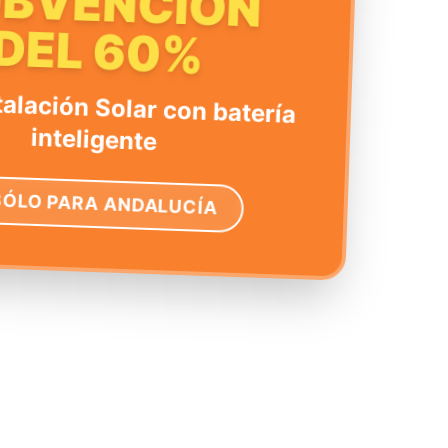
UBVENCIÓN
DEL 60%
talación Solar con batería
inteligente
SÓLO PARA ANDALUCÍA