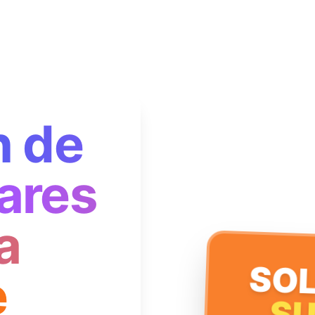
n de
ares
a
SOL
e