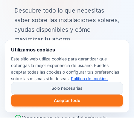
Descubre todo lo que necesitas
saber sobre las instalaciones solares,
ayudas disponibles y cómo
maximizar tu ahorro.
Utilizamos cookies
📖 Contenido de la guía:
Este sitio web utiliza cookies para garantizar que
obtengas la mejor experiencia de usuario. Puedes
Cómo funciona el autoconsumo
aceptar todas las cookies o configurar tus preferencias
fotovoltaico
sobre las mismas si lo deseas.
Política de cookies
Ayudas y subvenciones disponibles en
Solo necesarias
2026
Aceptar todo
Cálculo del retorno de inversión
Componentes de una instalación solar
Pasos para instalar placas solares