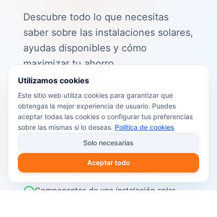
Descubre todo lo que necesitas
saber sobre las instalaciones solares,
ayudas disponibles y cómo
maximizar tu ahorro.
Utilizamos cookies
📖 Contenido de la guía:
Este sitio web utiliza cookies para garantizar que
obtengas la mejor experiencia de usuario. Puedes
Cómo funciona el autoconsumo
aceptar todas las cookies o configurar tus preferencias
fotovoltaico
sobre las mismas si lo deseas.
Política de cookies
Ayudas y subvenciones disponibles en
Solo necesarias
2026
Aceptar todo
Cálculo del retorno de inversión
Componentes de una instalación solar
Pasos para instalar placas solares