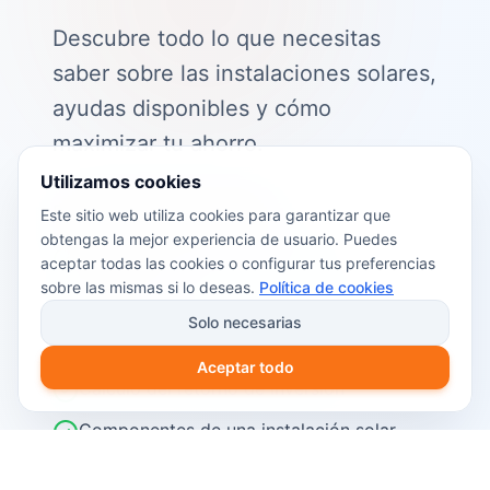
Descubre todo lo que necesitas
saber sobre las instalaciones solares,
ayudas disponibles y cómo
maximizar tu ahorro.
Utilizamos cookies
📖 Contenido de la guía:
Este sitio web utiliza cookies para garantizar que
obtengas la mejor experiencia de usuario. Puedes
Cómo funciona el autoconsumo
aceptar todas las cookies o configurar tus preferencias
fotovoltaico
sobre las mismas si lo deseas.
Política de cookies
Ayudas y subvenciones disponibles en
Solo necesarias
2026
Aceptar todo
Cálculo del retorno de inversión
Componentes de una instalación solar
Pasos para instalar placas solares