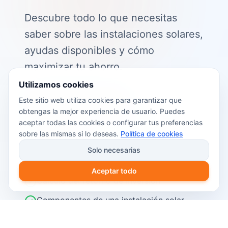
Descubre todo lo que necesitas
saber sobre las instalaciones solares,
ayudas disponibles y cómo
maximizar tu ahorro.
Utilizamos cookies
📖 Contenido de la guía:
Este sitio web utiliza cookies para garantizar que
obtengas la mejor experiencia de usuario. Puedes
Cómo funciona el autoconsumo
aceptar todas las cookies o configurar tus preferencias
fotovoltaico
sobre las mismas si lo deseas.
Política de cookies
Ayudas y subvenciones disponibles en
Solo necesarias
2026
Aceptar todo
Cálculo del retorno de inversión
Componentes de una instalación solar
Pasos para instalar placas solares