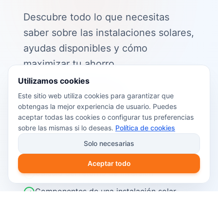
Descubre todo lo que necesitas
saber sobre las instalaciones solares,
ayudas disponibles y cómo
maximizar tu ahorro.
Utilizamos cookies
📖 Contenido de la guía:
Este sitio web utiliza cookies para garantizar que
obtengas la mejor experiencia de usuario. Puedes
Cómo funciona el autoconsumo
aceptar todas las cookies o configurar tus preferencias
fotovoltaico
sobre las mismas si lo deseas.
Política de cookies
Ayudas y subvenciones disponibles en
Solo necesarias
2026
Aceptar todo
Cálculo del retorno de inversión
Componentes de una instalación solar
Pasos para instalar placas solares