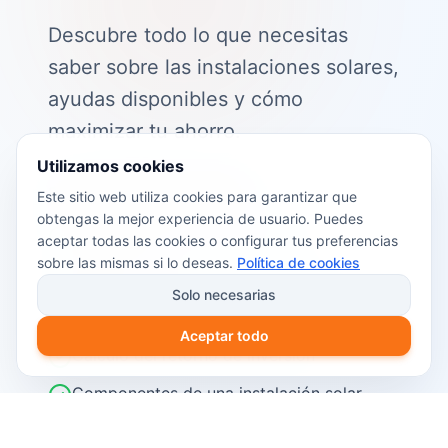
Descubre todo lo que necesitas
saber sobre las instalaciones solares,
ayudas disponibles y cómo
maximizar tu ahorro.
Utilizamos cookies
📖 Contenido de la guía:
Este sitio web utiliza cookies para garantizar que
obtengas la mejor experiencia de usuario. Puedes
Cómo funciona el autoconsumo
aceptar todas las cookies o configurar tus preferencias
fotovoltaico
sobre las mismas si lo deseas.
Política de cookies
Ayudas y subvenciones disponibles en
Solo necesarias
2026
Aceptar todo
Cálculo del retorno de inversión
Componentes de una instalación solar
Pasos para instalar placas solares