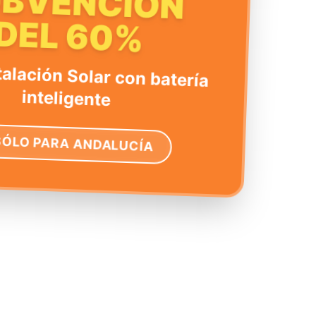
UBVENCIÓN
DEL 60%
talación Solar con batería
inteligente
SÓLO PARA ANDALUCÍA