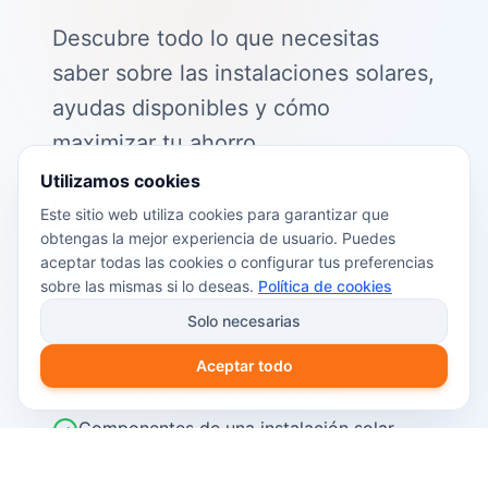
Descubre todo lo que necesitas
saber sobre las instalaciones solares,
ayudas disponibles y cómo
maximizar tu ahorro.
Utilizamos cookies
📖 Contenido de la guía:
Este sitio web utiliza cookies para garantizar que
obtengas la mejor experiencia de usuario. Puedes
Cómo funciona el autoconsumo
aceptar todas las cookies o configurar tus preferencias
fotovoltaico
sobre las mismas si lo deseas.
Política de cookies
Ayudas y subvenciones disponibles en
Solo necesarias
2026
Aceptar todo
Cálculo del retorno de inversión
Componentes de una instalación solar
Pasos para instalar placas solares