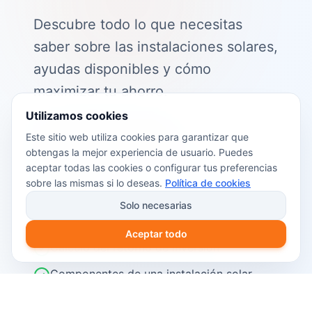
Descubre todo lo que necesitas
saber sobre las instalaciones solares,
ayudas disponibles y cómo
maximizar tu ahorro.
Utilizamos cookies
📖 Contenido de la guía:
Este sitio web utiliza cookies para garantizar que
obtengas la mejor experiencia de usuario. Puedes
Cómo funciona el autoconsumo
aceptar todas las cookies o configurar tus preferencias
fotovoltaico
sobre las mismas si lo deseas.
Política de cookies
Ayudas y subvenciones disponibles en
Solo necesarias
2026
Aceptar todo
Cálculo del retorno de inversión
Componentes de una instalación solar
Pasos para instalar placas solares