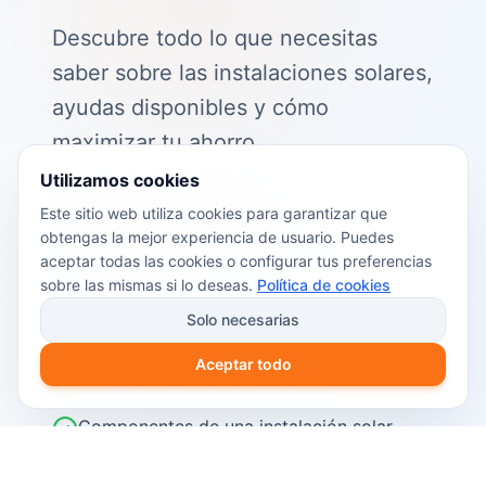
Descubre todo lo que necesitas
saber sobre las instalaciones solares,
ayudas disponibles y cómo
maximizar tu ahorro.
Utilizamos cookies
📖 Contenido de la guía:
Este sitio web utiliza cookies para garantizar que
obtengas la mejor experiencia de usuario. Puedes
Cómo funciona el autoconsumo
aceptar todas las cookies o configurar tus preferencias
fotovoltaico
sobre las mismas si lo deseas.
Política de cookies
Ayudas y subvenciones disponibles en
Solo necesarias
2026
Aceptar todo
Cálculo del retorno de inversión
Componentes de una instalación solar
Pasos para instalar placas solares