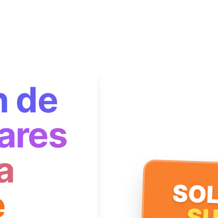
n de
ares
a
SOL
e