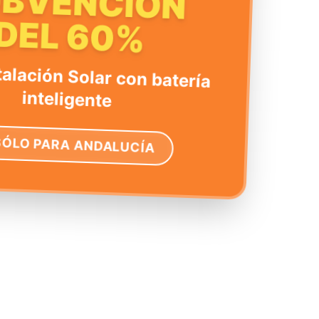
UBVENCIÓN
DEL 60%
talación Solar con batería
inteligente
SÓLO PARA ANDALUCÍA